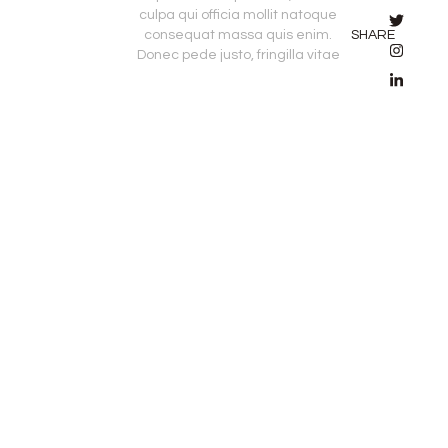
culpa qui officia mollit natoque
consequat massa quis enim.
SHARE
Donec pede justo, fringilla vitae
Lorem ipsum dolor sit amet,
consectet adipiscing elit,sed do
eiusm por incididunt ut labore et
dolore magna aliqua. Ut enim ad
minim veniam, quis nostrud
exercitation ullamco laboris nisi ut
aliquip ex ea sint occaecat
cupidatat non proident, sunt in
culpa qui officia mollit natoque
consequat massa quis enim.
Donec pede justo, fringilla vitae,
eleifend acer sem neque sed
ipsum. Nam quam nunc, blandit
vel, ridiculus mus. Donec quam
felis, ultricies nec, pellentesque