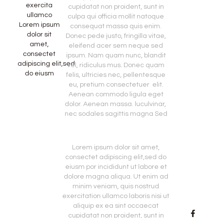
exercita
cupidatat non proident, sunt in
ullamco
culpa qui officia mollit natoque
Lorem ipsum
consequat massa quis enim.
dolor sit
Donec pede justo, fringilla vitae,
amet,
eleifend acer sem neque sed
consectet
ipsum. Nam quam nunc, blandit
adipiscing elit,sed
vel, ridiculus mus. Donec quam
do eiusm
felis, ultricies nec, pellentesque
eu, pretium consectetuer elit.
Aenean commodo ligula eget
dolor. Aenean massa. luculvinar,
nec sodales sagittis magna Sed
Lorem ipsum dolor sit amet,
consectet adipiscing elit,sed do
eiusm por incididunt ut labore et
dolore magna aliqua. Ut enim ad
minim veniam, quis nostrud
exercitation ullamco laboris nisi ut
aliquip ex ea sint occaecat
cupidatat non proident, sunt in