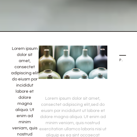
Lorem ipsum
dolor sit
PREVIOUS STORY
amet,
consectet
adipiscing elit,sed
do eiusm por
incididut
labore et
dolore
Lorem ipsum dolor sit amet,
magna
consectet adipiscing elit,sed do
aliqua. Ut
eiusm por incididunt ut labore et
enim ad
dolore magna aliqua. Ut enim ad
minim
minim veniam, quis nostrud
veniam, quis
exercitation ullamco laboris nisi ut
nostrud
aliquip ex ea sint occaecat